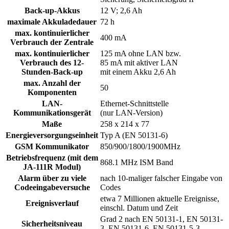
Back-up-Akkus
12 V; 2,6 Ah
maximale Akkuladedauer
72 h
max. kontinuierlicher
400 mA
Verbrauch der Zentrale
max. kontinuierlicher
125 mA ohne LAN bzw.
Verbrauch des 12-
85 mA mit aktiver LAN
Stunden-Back-up
mit einem Akku 2,6 Ah
max. Anzahl der
50
Komponenten
LAN-
Ethernet-Schnittstelle
Kommunikationsgerät
(nur LAN-Version)
Maße
258 x 214 x 77
Energieversorgungseinheit
Typ A (EN 50131-6)
GSM Kommunikator
850/900/1800/1900MHz
Betriebsfrequenz (mit dem
868.1 MHz ISM Band
JA-111R Modul)
Alarm über zu viele
nach 10-maliger falscher Eingabe von
Codeeingabeversuche
Codes
etwa 7 Millionen aktuelle Ereignisse,
Ereignisverlauf
einschl. Datum und Zeit
Grad 2 nach EN 50131-1, EN 50131-
Sicherheitsniveau
3, EN 50131-6, EN 50131-5-3